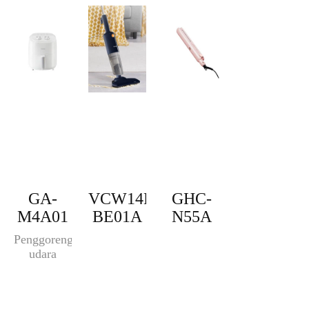
GA-
VCW14M-
GHC-
M4A01
BE01A
N55A
Penggorengan
udara