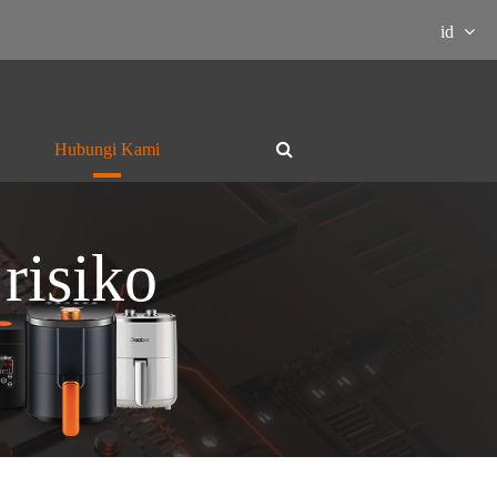
id
Hubungi Kami
risiko
Panggangan dan

Ketel listrik
hotpot