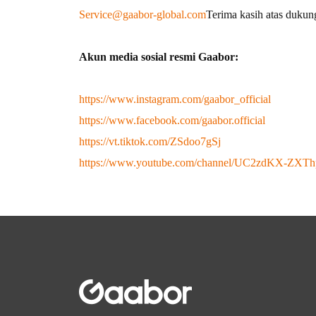
Service@gaabor-global.com
Terima kasih atas duku
Akun media sosial resmi Gaabor:
https://www.instagram.com/gaabor_official
https://www.facebook.com/gaabor.official
https://vt.tiktok.com/ZSdoo7gSj
https://www.youtube.com/channel/UC2zdKX-ZX