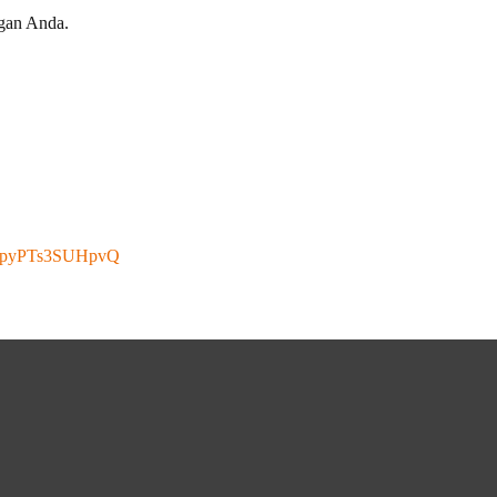
ngan Anda.
ThpyPTs3SUHpvQ