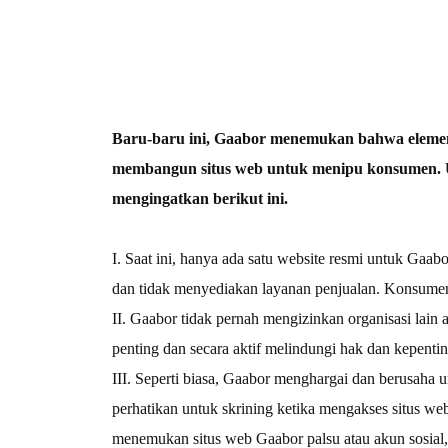
Pengering
Produk tata
rambut
rambut
Pembersihan
Baru-baru ini, Gaabor menemukan bahwa elemen
membangun situs web untuk menipu konsumen. Un
mengingatkan berikut ini.
Penyedot De
Penyedot Debu
tungau debu
I. Saat ini, hanya ada satu website resmi untuk Gaabo
dan tidak menyediakan layanan penjualan. Konsumen
II. Gaabor tidak pernah mengizinkan organisasi lain 
Peralatan rumah tangga
penting dan secara aktif melindungi hak dan kepenti
III. Seperti biasa, Gaabor menghargai dan berusah
Kipas angin
Setrika uap
perhatikan untuk skrining ketika mengakses situs web
menemukan situs web Gaabor palsu atau akun sosial, 