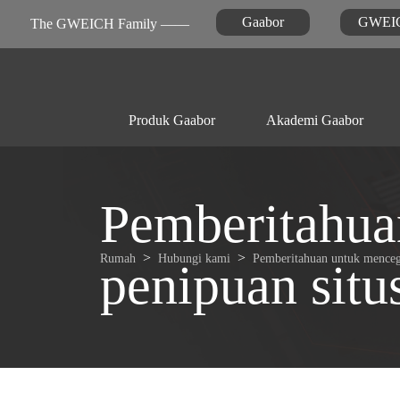
Gaabor
GWEI
The GWEICH Family ——
Produk Gaabor
Akademi Gaabor
Peratalan dapur
Video
Berita
Pemberitahua
Penggorengan

Rumah
Hubungi kami
Pemberitahuan untuk mencega
penipuan situ
udara
Perawatan pribadi