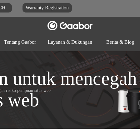
CH
Warranty Registration
Tentang Gaabor
Layanan & Dukungan
Berita & Blog
Unduhan dokumen
Blog
FAQ
n untuk mencegah 
Prosesor
h risiko penipuan situs web
Mejikom
Panci listrik
s web
makanan