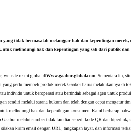
Penjepit rambut
 yang tidak bermasalah melanggar hak dan kepentingan merek, 
tuk melindungi hak dan kepentingan yang sah dari publik dan 
bu
r, website resmi global di
Www.gaabor-global.com
. Sementara itu, s
 yang perlu membeli produk merek Gaabor harus melakukannya di tok
atau individu untuk beroperasi atau bertindak sebagai agen untuk prod
ngan sendiri melalui sarana hukum dan telah dengan cepat mengatur tim 
a untuk melindungi hak dan kepentingan konsumen. Kami berharap ba
 Gaabor melalui sumber tidak familiar seperti kode QR dan hiperlink, da
silakan kirim email dengan URL, tangkapan layar, dan informasi terkai