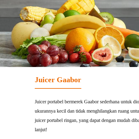
Pengering
Produk tata
rambut
rambut
Pembersihan
Penyedot De
Penyedot Debu
tungau debu
Juicer Gaabor
Peralatan rumah tangga
Juicer portabel bermerek Gaabor sederhana untuk dio
ukurannya kecil dan tidak menghilangkan ruang unt
juicer portabel ringan, yang dapat dengan mudah diba
Kipas angin
Setrika uap
lanjut!