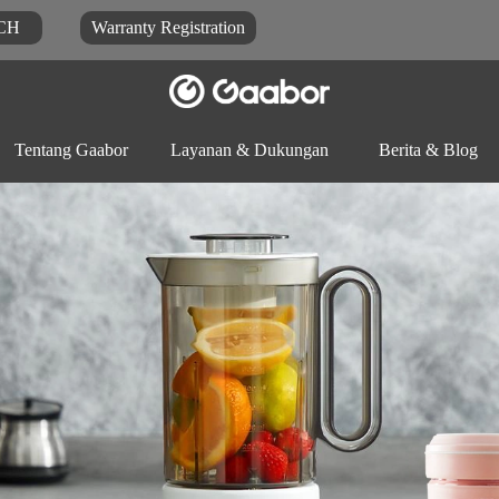
CH
Warranty Registration
Tentang Gaabor
Layanan & Dukungan
Berita & Blog
Unduhan dokumen
Blog
FAQ
Prosesor
Mejikom
Panci listrik
makanan