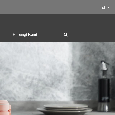
id
Hubungi Kami
Panggangan dan

Ketel listrik
hotpot