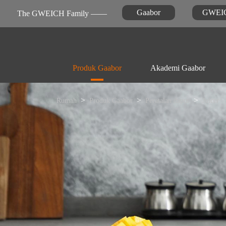
Gaabor
GWEI
The GWEICH Family ——
Produk Gaabor
Akademi Gaabor
Rumah
Produk Gaabor
Peratalan dapur
Juicer
Peratalan dapur
Video
Berita
Penggorengan

udara
Perawatan pribadi