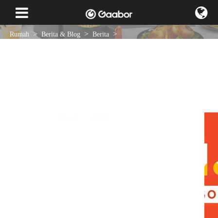
Rumah
Berita & Blog
Berita
Penjualan Gaabor selama periode 11-11 pertama berhasil: lima teratas di
Asia Tenggara peralatan dapur kecil
Mar 17 , 2022
Berita