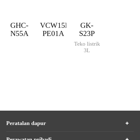
GHC-
VCW15M-
GK-
N55A
PE01A
S23P
Teko listrik
3L
Peratalan dapur
Perawatan pribadi