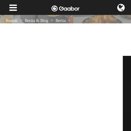
Rumah
Berita & Blog
Berita
Gaabor telah meluncurkan penggorengan udara tanpa asap baru
Dec 06 , 2021
Berita