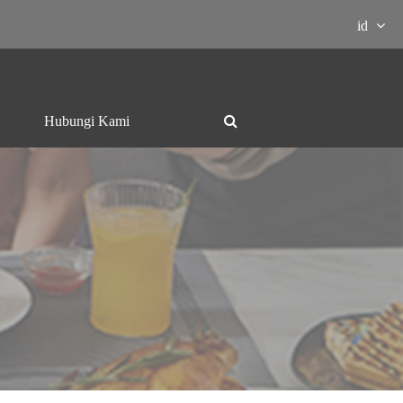
id
Hubungi Kami
Panggangan dan

Ketel listrik
hotpot