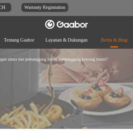
CH
Warranty Registration
Tentang Gaabor
Layanan & Dukungan
Berita & Blog
gan udara dan pemanggang listrik memanggang kentang manis?
Unduhan dokumen
Blog
FAQ
Prosesor
Mejikom
Panci listrik
makanan