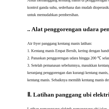
Anda memanggang kentang manis di penggorengan ud
kontrol ganda suhu, sederhana dan mudah dioperasik
untuk memudahkan pembersihan.
.. Alat penggorengan udara pe
Air fryer panggang kentang manis latihan:
1. Kentang manis Empat Bersih, kering dengan handu
2. Panaskan penggorengan udara hingga 200 ℃ sela
3. Setelah pemanasan sebelumnya, masukkan kentang
keranjang penggorengan dan kurangi kentang manis, 
kentang manis. Sebaiknya memilih kentang manis d
Ⅱ. Latihan panggang ubi elektr
Latihan pemanggang elektrik pemanggang ubi jalar: