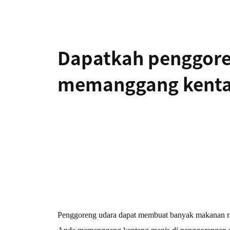
Pengering
Produk tata
rambut
rambut
Dapatkah penggore
Pembersihan
memanggang kenta
Penyedot De
Penyedot Debu
tungau debu
Peralatan rumah tangga
Kipas angin
Setrika uap
Penggoreng udara dapat membuat banyak makanan ringa