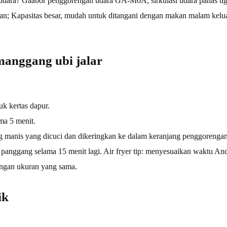
ara? Gaabor penggorengan udara GA-M6A, sirkulasi udara panas tiga
an; Kapasitas besar, mudah untuk ditangani dengan makan malam keluar
manggang ubi jalar
k kertas dapur.
ma 5 menit.
 manis yang dicuci dan dikeringkan ke dalam keranjang penggorenga
panggang selama 15 menit lagi. Air fryer tip: menyesuaikan waktu An
engan ukuran yang sama.
ik