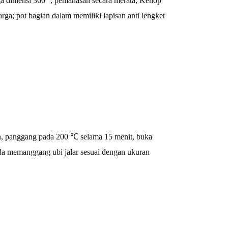
 dimensi 360 °, pemanasan secara merata; Kenop
ga; pot bagian dalam memiliki lapisan anti lengket
n, panggang pada 200 ℃ selama 15 menit, buka
da memanggang ubi jalar sesuai dengan ukuran